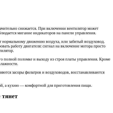
значительно снижается. При включении вентилятор может
блюдается мигание индикаторов на панели управления.
т нормальному движению воздуха, или забитый воздуховод.
вать работу двигателя: сигнал на включение мотора просто
тилятор.
о полной поломке и выходу из строя платы управления. Кроме
влажности.
няются засоры фильтров и воздуховодов, восстанавливаются
ной, а кухню — комфортной для приготовления пищи.
 тянет