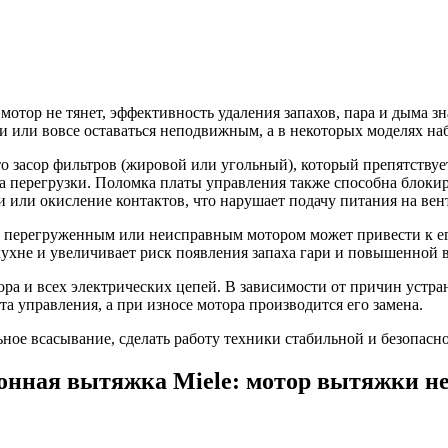
 мотор не тянет, эффективность удаления запахов, пара и дыма 
и или вовсе оставаться неподвижным, а в некоторых моделях на
 засор фильтров (жировой или угольный), который препятствуе
а
перегрузки. Поломка платы управления также способна блокиро
 или окисление контактов, что нарушает подачу питания на вен
 перегруженным или неисправным мотором может привести к ег
кухне и увеличивает риск появления запаха гари и повышенной 
ра и всех электрических цепей. В зависимости от причин устра
а управления, а при износе мотора производится его замена.
ьное всасывание, сделать работу техники стабильной и безопас
хонная вытяжка Miele: мотор вытяжки не