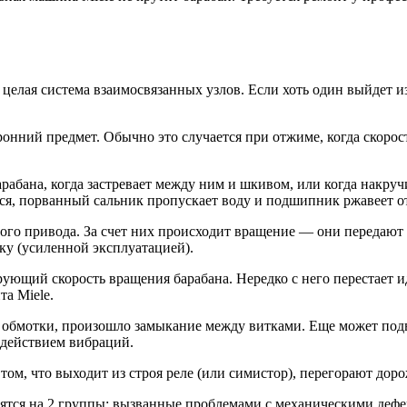
целая система взаимосвязанных узлов. Если хоть один выйдет из
оронний предмет. Обычно это случается при отжиме, когда скоро
рабана, когда застревает между ним и шкивом, или когда накруч
ся, порванный сальник пропускает воду и подшипник ржавеет от
го привода. За счет них происходит вращение — они передают 
ку (усиленной эксплуатацией).
рующий скорость вращения барабана. Нередко с него перестает и
а Miele.
обмотки, произошло замыкание между витками. Еще может подве
оздействием вибраций.
 том, что выходит из строя реле (или симистор), перегорают дор
делятся на 2 группы: вызванные проблемами с механическими де