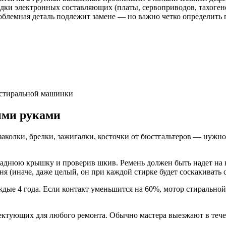
дки электронных составляющих (платы, сервоприводов, тахогене
облемная деталь подлежит замене — но важно четко определить
м стиральной машинки
ими руками
заколки, брелки, зажигалки, косточки от бюстгальтеров — нужно
аднюю крышку и проверив шкив. Ремень должен быть надет на не
я (иначе, даже целый, он при каждой стирке будет соскакивать 
ждые 4 года. Если контакт уменьшится на 60%, мотор стирально
ктующих для любого ремонта. Обычно мастера выезжают в течен