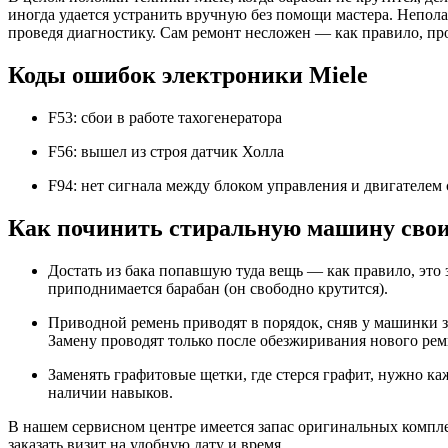
иногда удается устранить вручную без помощи мастера. Непола
проведя диагностику. Сам ремонт несложен — как правило, пр
Коды ошибок электроники Miele
F53: сбои в работе тахогенератора
F56: вышел из строя датчик Холла
F94: нет сигнала между блоком управления и двигателе
Как починить стиральную машину сво
Достать из бака попавшую туда вещь — как правило, это 
приподнимается барабан (он свободно крутится).
Приводной ремень приводят в порядок, сняв у машинки з
Замену проводят только после обезжиривания нового ремн
Заменять графитовые щетки, где стерся графит, нужно ка
наличии навыков.
В нашем сервисном центре имеется запас оригинальных компле
заказать визит на удобную дату и время.