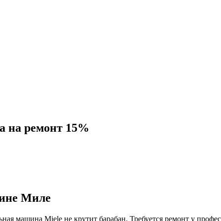
а на ремонт 15%
шине Миле
ьная машина Miele не крутит барабан
. Требуется ремонт у профе