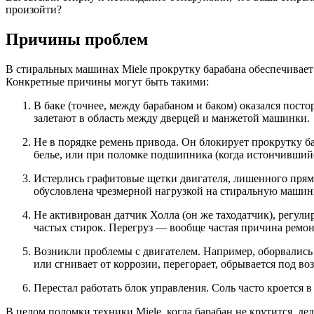
произойти?
Причины проблем
В стиральных машинах
Miele
прокрутку барабана обеспечивает 
Конкретные причины могут быть такими:
В баке (точнее, между барабаном и баком) оказался пост
залетают в область между дверцей и манжетой машинки.
Не в порядке
ремень привода. Он блокирует прокрутку ба
белье, или при поломке подшипника (когда истончивший
Истерлись графитовые щетки двигателя, лишенного прямо
обусловлена чрезмерной нагрузкой на стиральную машин
Не активирован датчик Холла (он же таходатчик), регули
частых стирок. Перегруз — вообще частая причина ремонт
Возникли проблемы с двигателем. Например, оборвались 
или сгнивает от коррозии, перегорает, обрывается под в
Перестал работать блок управления. Соль часто кроется в
В целом поломки техники Miele, когда барабан не крутится, 